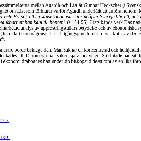
nsstämmelserna mellan Agardh och List är Gunnar Heckscher (i Svensk K
ghet om List som förklarar varför Agardh underlåtit att anföra honom. Me
ete Försök till en statsekonomisk statistik öfver Sverige blir till, och
tänkbart att han känt till honom
" (s 154-55). Lists kända verk Das na
omarbetad analys av uppfostringstullars betydelse och av ekonomiska 
g lika klart som någonsin List. Utgångspunkten för deras kritik av den
ft.
rare borde beklaga den. Man saknar en koncentrerad och helhjärtad in
an lockades till. Därom var han säkert själv medveten. Så slutade han sitt 
r i ekonomi drabbades han under sin biskopstid dessutom av en lika för
 1918
 1991