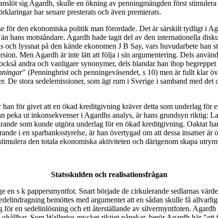
anslöt sig Agardh, skulle en ökning av penningmängden först stimulera n
örklaringar har senare presterats och även premierats.
 för den ekonomiska politik man förordade. Det är särskilt tydligt i Aga
 än hans motståndare. Agardh hade tagit del av den internationella disku
 Paris och lyssnat på den kände ekonomen J B Say, vars huvudarbete han 
version. Men Agardh är inte lätt att följa i sin argumentering. Dels anvä
ckså andra och vanligare synonymer, dels blandar han ihop begreppet rö
enningar
" (Penningbrist och penningeväsendet, s 10) men är fullt klar öv
r. De stora sedelemissioner, som ägt rum i Sverige i samband med det ol
han för givet att en ökad kreditgivning kräver detta som underlag för 
eka ut inkonsekvenser i Agardhs analys, är hans grundsyn riktig: Land
ande som kunde utgöra underlag för en ökad kreditgivning. Oaktat han e
rande i en sparbanksstyrelse, är han övertygad om att dessa insatser är ot
 stimulera den totala ekonomiska aktiviteten och därigenom skapa utrym
Statsskulden och realisationsfrågan
ge en s k pappersmyntfot. Snart började de cirkulerande sedlarnas värde 
edelindragning bemöttes med argumentet att en sådan skulle få allvarliga
för en sedelinlösning och ett återställande av silvermyntfoten. Agardh h
 ohållbar. Som Wallerius mycket riktigt påpekar, berör Agardh här "
ett