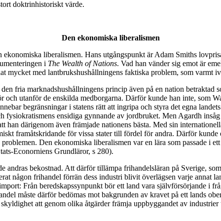
ort doktrinhistoriskt värde.
Den ekonomiska liberalismen
 ekonomiska liberalismen. Hans utgångspunkt är Adam Smiths lovprisande 
gumenteringen i
The Wealth of Nations
. Vad han vänder sig emot är emel
at mycket med lantbrukshushållningens faktiska problem, som varmt ivra
mpa den fria marknadshushållningens princip även på en nation betrakt
ör och utanför de enskilda medborgarna. Därför kunde han inte, som Wall
nebar begränsningar i statens rätt att ingripa och styra det egna land
 och fysiokratismens ensidiga gynnande av jordbruket. Men Agardh inså
 att han därigenom även främjade nationens bästa. Med sin internationell
kt framåtskridande för vissa stater till fördel för andra. Därför kunde en 
a problemen. Den ekonomiska liberalismen var en lära som passade i ett
tats-Econorniens Grundläror, s 280).
å de andras bekostnad. Att därför tillämpa frihandelsläran på Sverige, so
serat någon frihandel förrän dess industri blivit överlägsen varje annat
ilimport: Från beredskapssynpunkt bör ett land vara självförsörjande i frå
andel måste därför bedömas mot bakgrunden av kravet på ett lands obero
ns skyldighet att genom olika åtgärder främja uppbyggandet av industrie