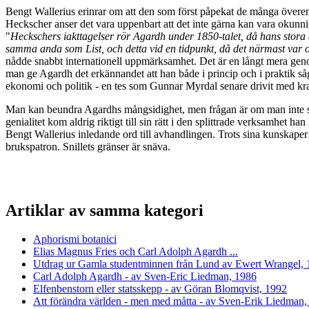
Bengt Wallerius erinrar om att den som först påpekat de många övere
Heckscher anser det vara uppenbart att det inte gärna kan vara okunni
"
Heckschers iakttagelser rör Agardh under 1850-talet, då hans stora arb
samma anda som List, och detta vid en tidpunkt, då det närmast var o
nådde snabbt internationell uppmärksamhet. Det är en långt mera gen
man ge Agardh det erkännandet att han både i princip och i praktik så
ekonomi och politik - en tes som Gunnar Myrdal senare drivit med kra
Man kan beundra Agardhs mångsidighet, men frågan är om man inte sna
genialitet kom aldrig riktigt till sin rätt i den splittrade verksamhet h
Bengt Wallerius inledande ord till avhandlingen. Trots sina kunskape
brukspatron. Snillets gränser är snäva.
Artiklar av samma kategori
Aphorismi botanici
Elias Magnus Fries och Carl Adolph Agardh ...
Utdrag ur Gamla studentminnen från Lund av Ewert Wrangel,
Carl Adolph Agardh - av Sven-Eric Liedman, 1986
Elfenbenstorn eller statsskepp - av Göran Blomqvist, 1992
Att förändra världen - men med måtta - av Sven-Erik Liedman,