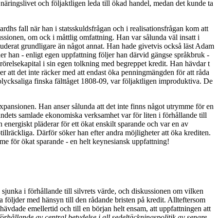
äringslivet och följaktligen leda till ökad handel, medan det kunde ta
rdhs fall när han i statsskuldsfrågan och i realisationsfrågan kom att
ssionen, om ock i måttlig omfattning. Han var sålunda väl insatt i
studerat grundligare än något annat. Han hade givetvis också läst Adam
nder han - enligt egen uppfattning följer han därvid gängse språkbruk -
relsekapital i sin egen tolkning med begreppet kredit. Han hävdar t
er att det inte räcker med att endast öka penningmängden för att råda
ycksaliga finska fälttåget 1808-09, var följaktligen improduktiva. De
expansionen. Han anser sålunda att det inte finns något utrymme för en
ets samlade ekonomiska verksamhet var för liten i förhållande till
nergiskt pläderar för ett ökat enskilt sparande och var en av
illräckliga. Därför söker han efter andra möjligheter att öka krediten.
me för ökat sparande - en helt keynesiansk uppfattning!
sjunka i förhållande till silvrets värde, och diskussionen om vilken
 följder med hänsyn till den rådande bristen på kredit. Allteftersom
ävdade emellertid och till en början helt ensam, att uppfattningen att
 förhållande av central betydelse i all sedeltäckningspolitik av senare