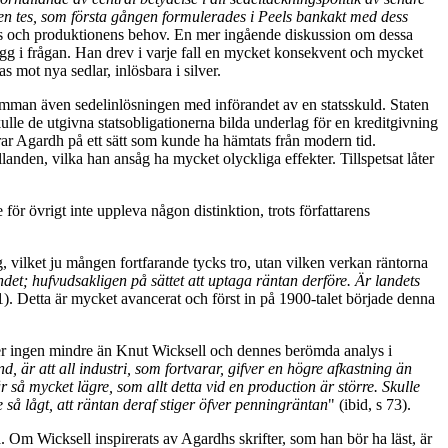
gt den tes, som första gången formulerades i Peels bankakt med dess
ns och produktionens behov. En mer ingående diskussion om dessa
ägg i frågan. Han drev i varje fall en mycket konsekvent och mycket
s mot nya sedlar, inlösbara i silver.
samman även sedelinlösningen med införandet av en statsskuld. Staten
kulle de utgivna statsobligationerna bilda underlag för en kreditgivning
erar Agardh på ett sätt som kunde ha hämtats från modern tid.
llanden, vilka han ansåg ha mycket olyckliga effekter. Tillspetsat låter
e för övrigt inte uppleva någon distinktion, trots författarens
g, vilket ju mången fortfarande tycks tro, utan vilken verkan räntorna
ndet; hufvudsakligen på sättet att uptaga räntan derföre. Är landets
81). Detta är mycket avancerat och först in på 1900-talet började denna
iper ingen mindre än Knut Wicksell och dennes berömda analys i
 är att all industri, som fortvarar, gifver en högre afkastning än
å mycket lägre, som allt detta vid en production är större. Skulle
e så lågt, att räntan deraf stiger öfver penningräntan
" (ibid, s 73).
 Om Wicksell inspirerats av Agardhs skrifter, som han bör ha läst, är