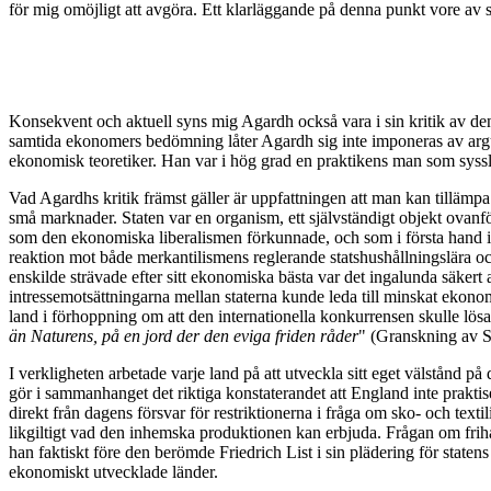
för mig omöjligt att avgöra. Ett klarläggande på denna punkt vore av st
Konsekvent och aktuell syns mig Agardh också vara i sin kritik av den
samtida ekonomers bedömning låter Agardh sig inte imponeras av ar
ekonomisk teoretiker. Han var i hög grad en praktikens man som syssl
Vad Agardhs kritik främst gäller är uppfattningen att man kan tillä
små marknader. Staten var en organism, ett självständigt objekt ovanf
som den ekonomiska liberalismen förkunnade, och som i första hand in
reaktion mot både merkantilismens reglerande statshushållningslära
enskilde strävade efter sitt ekonomiska bästa var det ingalunda säkert
intressemotsättningarna mellan staterna kunde leda till minskat ekonomis
land i förhoppning om att den internationella konkurrensen skulle lös
än Naturens, på en jord der den eviga friden råder
" (Granskning av S
I verkligheten arbetade varje land på att utveckla sitt eget välstånd p
gör i sammanhanget det riktiga konstaterandet att England inte prakti
direkt från dagens försvar för restriktionerna i fråga om sko- och text
likgiltigt vad den inhemska produktionen kan erbjuda. Frågan om frih
han faktiskt före den berömde Friedrich List i sin plädering för state
ekonomiskt utvecklade länder.