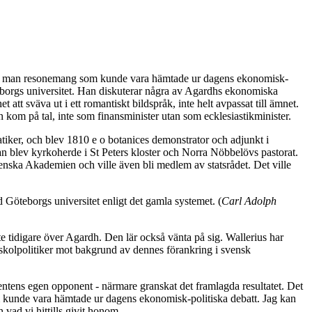
öter man resonemang som kunde vara hämtade ur dagens ekonomisk-
öteborgs universitet. Han diskuterar några av Agardhs ekonomiska
att sväva ut i ett romantiskt bildspråk, inte helt avpassat till ämnet.
n kom på tal, inte som finansminister utan som ecklesiastikminister.
tiker, och blev 1810 e o botanices demonstrator och adjunkt i
n blev kyrkoherde i St Peters kloster och Norra Nöbbelövs pastorat.
nska Akademien och ville även bli medlem av statsrådet. Det ville
 Göteborgs universitet enligt det gamla systemet. (
Carl Adolph
nte tidigare över Agardh. Den lär också vänta på sig. Wallerius har
skolpolitiker mot bakgrund av dennes förankring i svensk
entens egen opponent - närmare granskat det framlagda resultatet. Det
som kunde vara hämtade ur dagens ekonomisk-politiska debatt. Jag kan
 vad vi hittills givit honom.