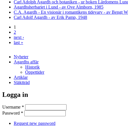
Carl Adolph Agardh och botaniken - ur boken Lärdomens Lun
Agardhsherbariet i Lund - av Ove Almborn, 1985
C.A. Agardh - En visionär i romantikens tidevarv - av Bengt W
Carl Adolf Agardh - av Erik Pamp, 1948
1
2
Pages
next ›
last »
Nyheter
Agardhs affär
Historik
Öppettider
Artiklar
Släktträd
Logga in
Username
*
Password
*
Request new password