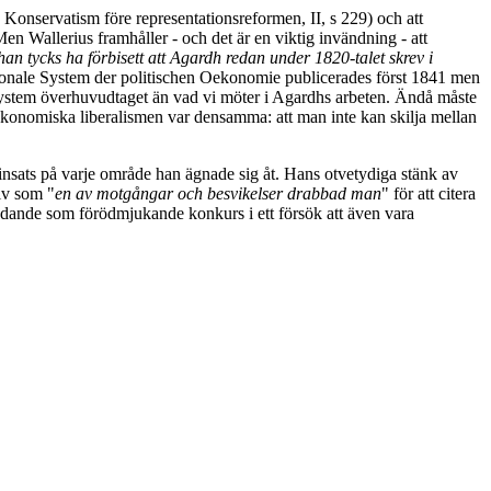
onservatism före representationsreformen, II, s 229) och att
n Wallerius framhåller - och det är en viktig invändning - att
 han tycks ha förbisett att Agardh redan under 1820-talet skrev i
tionale System der politischen Oekonomie publicerades först 1841 men
system överhuvudtaget än vad vi möter i Agardhs arbeten. Ändå måste
 ekonomiska liberalismen var densamma: att man inte kan skilja mellan
sats på varje område han ägnade sig åt. Hans otvetydiga stänk av
liv som "
en av motgångar och besvikelser drabbad man
" för att citera
ödande som förödmjukande konkurs i ett försök att även vara