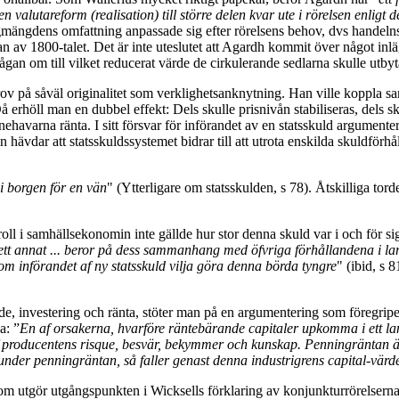
en valutareform (realisation) till större delen kvar ute i rörelsen enli
gmängdens omfattning anpassade sig efter rörelsens behov, dvs handel
 av 1800-talet. Det är inte uteslutet att Agardh kommit över något inl
ågan om till vilket reducerat värde de cirkulerande sedlarna skulle utbyta
rov på såväl originalitet som verklighetsanknytning. Han ville koppla 
 erhöll man en dubbel effekt: Dels skulle prisnivån stabiliseras, dels s
nehavarna ränta. I sitt försvar för införandet av en statsskuld argument
n hävdar att statsskuldssystemet bidrar till att utrota enskilda skuldförhå
 i borgen för en vän
" (Ytterligare om statsskulden, s 78). Åtskilliga tord
roll i samhällsekonomin inte gällde hur stor denna skuld var i och för si
 i ett annat ... beror på dess sammanhang med öfvriga förhållandena i la
nom införandet af ny statsskuld vilja göra denna börda tyngre
" (ibid, s 
ande, investering och ränta, stöter man på en argumentering som föregr
a: ”
En af orsakerna, hvarföre räntebärande capitaler upkomma i ett land,
 producentens risque, besvär, bekymmer och kunskap. Penningräntan är s
r under penningräntan, så faller genast denna industrigrens capital-värd
om utgör utgångspunkten i Wicksells förklaring av konjunkturrörelserna.