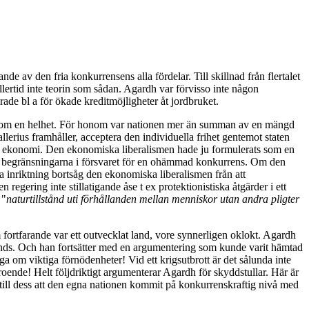
av den fria konkurrensens alla fördelar. Till skillnad från flertalet
lertid inte teorin som sådan. Agardh var förvisso inte någon
de bl a för ökade kreditmöjligheter åt jordbruket.
ad som en helhet. För honom var nationen mer än summan av en mängd
erius framhåller, acceptera den individuella frihet gentemot staten
ets ekonomi. Den ekonomiska liberalismen hade ju formulerats som en
g begränsningarna i försvaret för en ohämmad konkurrens. Om den
a inriktning bortsåg den ekonomiska liberalismen från att
regering inte stillatigande åse t ex protektionistiska åtgärder i ett
 "
naturtillstånd uti förhållanden mellan menniskor utan andra pligter
m fortfarande var ett outvecklat land, vore synnerligen oklokt. Agardh
 lands. Och han fortsätter med en argumentering som kunde varit hämtad
ga om viktiga förnödenheter! Vid ett krigsutbrott är det sålunda inte
ende! Helt följdriktigt argumenterar Agardh för skyddstullar. Här är
r till dess att den egna nationen kommit på konkurrenskraftig nivå med