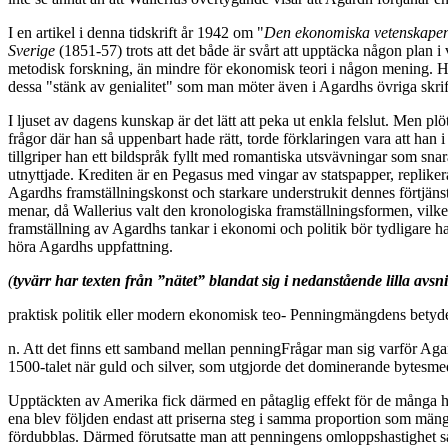
I en artikel i denna tidskrift år 1942 om "
Den ekonomiska vetenskapen
Sverige
(1851-57) trots att det både är svårt att upptäcka någon plan 
metodisk forskning, än mindre för ekonomisk teori i någon mening. Hec
dessa "stänk av genialitet" som man möter även i Agardhs övriga skrif
I ljuset av dagens kunskap är det lätt att peka ut enkla felslut. Men p
frågor där han så uppenbart hade rätt, torde förklaringen vara att han i
tillgriper han ett bildspråk fyllt med romantiska utsvävningar som sna
utnyttjade. Krediten är en Pegasus med vingar av statspapper, replike
Agardhs framställningskonst och starkare understrukit dennes förtjänst
menar, då Wallerius valt den kronologiska framställningsformen, vilket
framställning av Agardhs tankar i ekonomi och politik bör tydligare ha 
höra Agardhs uppfattning.
(
tyvärr har texten från ”nätet” blandat sig i nedanstående lilla avsni
praktisk politik eller modern ekonomisk teo- Penningmängdens betyd
n. Att det finns ett samband mellan penningFrågar man sig varför Agard
1500-talet när guld och silver, som utgjorde det dominerande bytesm
Upptäckten av Amerika fick därmed en påtaglig effekt för de många han
ena blev följden endast att priserna steg i samma proportion som män
fördubblas. Därmed förutsatte man att penningens omloppshastighet sa