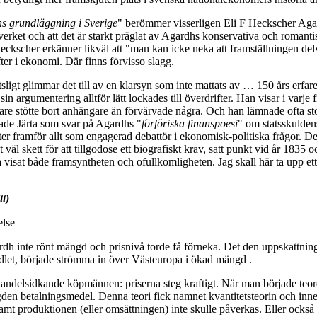
s grundläggning i Sverige
" berömmer visserligen Eli F Heckscher Aga
i verket och att det är starkt präglat av Agardhs konservativa och roma
kscher erkänner likväl att "man kan icke neka att framställningen delvis
ter i ekonomi. Där finns förvisso slagg.
lötsligt glimmar det till av en klarsyn som inte mattats av … 150 års erf
 sin argumentering alltför lätt lockades till överdrifter. Han visar i var
rare stötte bort anhängare än förvärvade några. Och han lämnade ofta st
rade Järta som svar på Agardhs "
förföriska finanspoesi
" om statsskulden
er framför allt som engagerad debattör i ekonomisk-politiska frågor. Det 
 väl skett för att tillgodose ett biografiskt krav, satt punkt vid år 18
visat både framsyntheten och ofullkomligheten. Jag skall här ta upp ett p
tt)
else
h inte rönt mängd och prisnivå torde få förneka. Det den uppskattning h
edlet, började strömma in över Västeuropa i ökad mängd .
delsidkande köpmännen: priserna steg kraftigt. När man började teoreti
gden betalningsmedel. Denna teori fick namnet kvantitetsteorin och inn
mt produktionen (eller omsättningen) inte skulle påverkas. Eller också