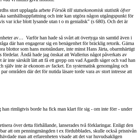
rdhs stort upplagda arbete
Försök till statsekonomisk statistik öfver
ntiska samhällsuppfattning och inte kan utgöra någon utgångspunkt för
 var icke blott lysande utan t o m genialisk" (s 680). Och det är
arenheter av…
Varför han hade så svårt att övertyga sin samtid även i
je fråga där han engagerar sig en benägenhet för bräcklig retorik. Gärna
ora blottor som hans motståndare, inte minst Hans Järta, obarmhärtigt
s fördelar. Ändå hade jag önskat att Wallerius något påverkats av
är inte särskilt lätt att få ett grepp om vad Agardh säger och vad han
35 och själv inte är ekonom av facket. En systematisk genomgång och
ar områden där det för nutida läsare torde vara av stort intresse att
an rimligtvis borde ha fick man klart för sig - om inte förr - under
sera över detta förhållande, lanserades två förklaringar. Enligt den
ebar att om penningmängden t ex fördubblades, skulle också prisnivån
 hävdade man att erfarenheten visade att det var huvudsakligen