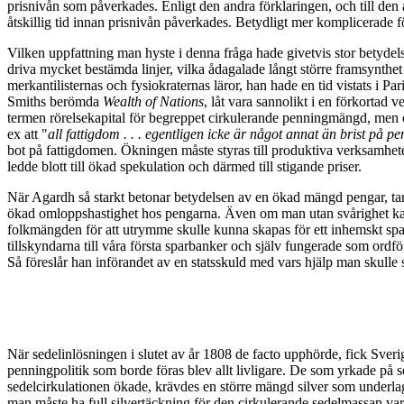
prisnivån som påverkades. Enligt den andra förklaringen, och till den 
åtskillig tid innan prisnivån påverkades. Betydligt mer komplicerade f
Vilken uppfattning man hyste i denna fråga hade givetvis stor betydelse
driva mycket bestämda linjer, vilka ådagalade långt större framsynthet
merkantilisternas och fysiokraternas läror, han hade en tid vistats i
Smiths berömda
Wealth of Nations
, låt vara sannolikt i en förkortad 
termen rörelsekapital för begreppet cirkulerande penningmängd, men o
ex att "
all fattigdom . . . egentligen icke är något annat än brist på p
bot på fattigdomen. Ökningen måste styras till produktiva verksamhete
ledde blott till ökad spekulation och därmed till stigande priser.
När Agardh så starkt betonar betydelsen av en ökad mängd pengar, tar 
ökad omloppshastighet hos pengarna. Även om man utan svårighet kan p
folkmängden för att utrymme skulle kunna skapas för ett inhemskt spar
tillskyndarna till våra första sparbanker och själv fungerade som ordfö
Så föreslår han införandet av en statsskuld med vars hjälp man skulle
När sedelinlösningen i slutet av år 1808 de facto upphörde, fick Sveri
penningpolitik som borde föras blev allt livligare. De som yrkade på s
sedelcirkulationen ökade, krävdes en större mängd silver som underlag 
man måste ha full silvertäckning för den cirkulerande sedelmassan var