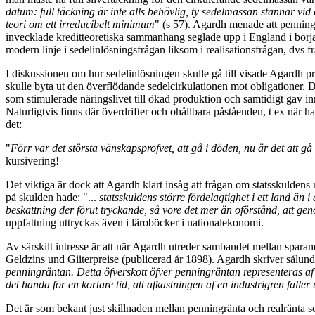
datum: full täckning är inte alls behövlig, ty sedelmassan stannar vid 
teori om ett irreducibelt minimum
" (s 57). Agardh menade att pennin
invecklade kreditteoretiska sammanhang seglade upp i England i början
modern linje i sedelinlösningsfrågan liksom i realisationsfrågan, dvs fr
I diskussionen om hur sedelinlösningen skulle gå till visade Agardh p
skulle byta ut den överflödande sedelcirkulationen mot obligationer. Då
som stimulerade näringslivet till ökad produktion och samtidigt gav in
Naturligtvis finns där överdrifter och ohållbara påståenden, t ex när ha
det:
"
Förr var det största vänskapsprofvet, att gå i döden, nu är det att gå
kursivering!
Det viktiga är dock att Agardh klart insåg att frågan om statsskuldens 
på skulden hade: "...
statsskuldens större fördelagtighet i ett land än
beskattning der förut tryckande, så vore det mer än oförstånd, att ge
uppfattning uttryckas även i läroböcker i nationalekonomi.
Av särskilt intresse är att när Agardh utreder sambandet mellan spar
Geldzins und Giiterpreise (publicerad år 1898). Agardh skriver sålund
penningräntan. Detta öfverskott öfver penningräntan representeras af
det hända för en kortare tid, att afkastningen af en industrigren falle
Det är som bekant just skillnaden mellan penningränta och realränta s