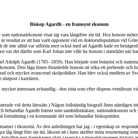
Biskop Agardh - en framsynt ekonom
ar som nationalekonom visat sig vara långtföre sin tid. Hos honom m
m är resultat av att han varit opponent vid en doktorsdisputation vid G
t de inte alltid var utförda men också med att Agardh hade en benägenhet 
en var det därför som Karl Johan inte ville ha honom i statsrådet när ha
r Carl Adolph Agardh (1785- 1859). Han började som botanist och matema
 ekonomi. Den låga lönen föranledde honom att söka ett prebende och ha
erad och mycket avancerad skolpolitiker. Han blev också medlem av Sve
slutpost i karriären.
cket intressant avhandlig - den sista som efter dispens ventilerats vid
puterade vid detta lärosäte.) Någon fullständig biografi finns nämligen i
5 och behandlar Agardh främst som samhällstänkare, nationalekonom och 
på fortsättning i en kommande del som behandlar biskopstiden.
insatser i ekonomi. Av den anledningen har jag - i egenskap av respond
gor låg långt före sin tid, liksom att i hans skrifter möta resonemang 
n betydligt mer framskjuten plats i svenska nationalekonomers historia än