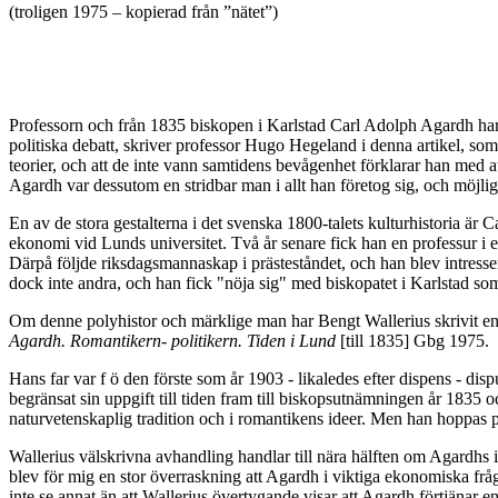
(troligen 1975 – kopierad från ”nätet”)
Professorn och från 1835 biskopen i Karlstad Carl Adolph Agardh h
politiska debatt, skriver professor Hugo Hegeland i denna artikel, so
teorier, och att de inte vann samtidens bevågenhet förklarar han med at
Agardh var dessutom en stridbar man i allt han företog sig, och möjlig
En av de stora gestalterna i det svenska 1800-talets kulturhistoria ä
ekonomi vid Lunds universitet. Två år senare fick han en professur i
Därpå följde riksdagsmannaskap i prästeståndet, och han blev intress
dock inte andra, och han fick "nöja sig" med biskopatet i Karlstad som 
Om denne polyhistor och märklige man har Bengt Wallerius skrivit en my
Agardh. Romantikern- politikern. Tiden i Lund
[till 1835] Gbg 1975.
Hans far var f ö den förste som år 1903 - likaledes efter dispens - dis
begränsat sin uppgift till tiden fram till biskopsutnämningen år 183
naturvetenskaplig tradition och i romantikens ideer. Men han hoppas 
Wallerius välskrivna avhandling handlar till nära hälften om Agardhs 
blev för mig en stor överraskning att Agardh i viktiga ekonomiska frå
inte se annat än att Wallerius övertygande visar att Agardh förtjänar e