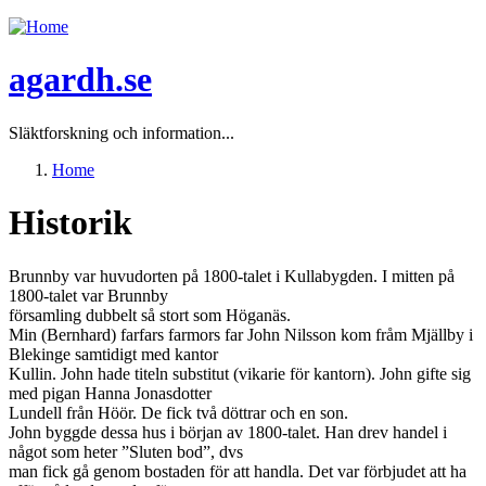
Jump to navigation
agardh.se
Släktforskning och information...
Home
You are here
Historik
Brunnby var huvudorten på 1800-talet i Kullabygden. I mitten på
1800-talet var Brunnby
församling dubbelt så stort som Höganäs.
Min (Bernhard) farfars farmors far John Nilsson kom fråm Mjällby i
Blekinge samtidigt med kantor
Kullin. John hade titeln substitut (vikarie för kantorn). John gifte sig
med pigan Hanna Jonasdotter
Lundell från Höör. De fick två döttrar och en son.
John byggde dessa hus i början av 1800-talet. Han drev handel i
något som heter ”Sluten bod”, dvs
man fick gå genom bostaden för att handla. Det var förbjudet att ha