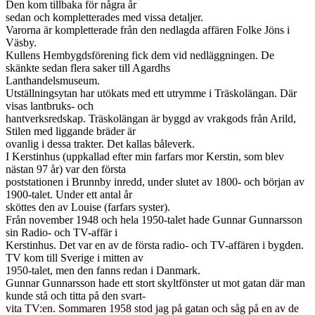
Den kom tillbaka för några år
sedan och kompletterades med vissa detaljer.
Varorna är kompletterade från den nedlagda affären Folke Jöns i
Väsby.
Kullens Hembygdsförening fick dem vid nedläggningen. De
skänkte sedan flera saker till Agardhs
Lanthandelsmuseum.
Utställningsytan har utökats med ett utrymme i Träskolängan. Där
visas lantbruks- och
hantverksredskap. Träskolängan är byggd av vrakgods från Arild,
Stilen med liggande bräder är
ovanlig i dessa trakter. Det kallas båleverk.
I Kerstinhus (uppkallad efter min farfars mor Kerstin, som blev
nästan 97 år) var den första
poststationen i Brunnby inredd, under slutet av 1800- och början av
1900-talet. Under ett antal år
sköttes den av Louise (farfars syster).
Från november 1948 och hela 1950-talet hade Gunnar Gunnarsson
sin Radio- och TV-affär i
Kerstinhus. Det var en av de första radio- och TV-affären i bygden.
TV kom till Sverige i mitten av
1950-talet, men den fanns redan i Danmark.
Gunnar Gunnarsson hade ett stort skyltfönster ut mot gatan där man
kunde stå och titta på den svart-
vita TV:en. Sommaren 1958 stod jag på gatan och såg på en av de