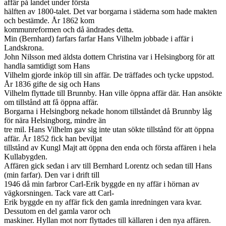
affär på landet under första
hälften av 1800-talet. Det var borgarna i städerna som hade makten
och bestämde. År 1862 kom
kommunreformen och då ändrades detta.
Min (Bernhard) farfars farfar Hans Vilhelm jobbade i affär i
Landskrona.
John Nilsson med äldsta dottern Christina var i Helsingborg för att
handla samtidigt som Hans
Vilhelm gjorde inköp till sin affär. De träffades och tycke uppstod.
År 1836 gifte de sig och Hans
Vilhelm flyttade till Brunnby. Han ville öppna affär där. Han ansökte
om tillstånd att få öppna affär.
Borgarna i Helsingborg nekade honom tillståndet då Brunnby låg
för nära Helsingborg, mindre än
tre mil. Hans Vilhelm gav sig inte utan sökte tillstånd för att öppna
affär. År 1852 fick han beviljat
tillstånd av Kungl Majt att öppna den enda och första affären i hela
Kullabygden.
Affären gick sedan i arv till Bernhard Lorentz och sedan till Hans
(min farfar). Den var i drift till
1946 då min farbror Carl-Erik byggde en ny affär i hörnan av
vägkorsningen. Tack vare att Carl-
Erik byggde en ny affär fick den gamla inredningen vara kvar.
Dessutom en del gamla varor och
maskiner. Hyllan mot norr flyttades till källaren i den nya affären.