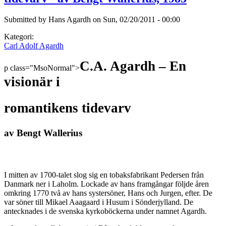
Submitted by
Hans Agardh
on
Sun, 02/20/2011 - 00:00
Kategori:
Carl Adolf Agardh
C.A. Agardh – En
p class="MsoNormal">
visionär i
romantikens tidevarv
av Bengt Wallerius
I mitten av 1700-talet slog sig en tobaksfabrikant Pedersen från
Danmark ner i Laholm. Lockade av hans framgångar följde åren
omkring 1770 två av hans systersöner, Hans och Jurgen, efter. De
var söner till Mikael Aaagaard i Husum i Sönderjylland. De
antecknades i de svenska kyrkoböckerna under namnet Agardh.