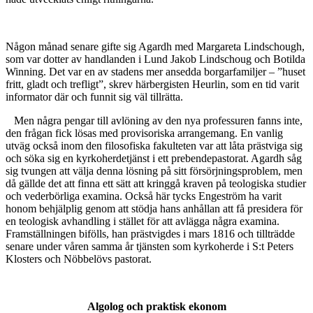
Någon månad senare gifte sig Agardh med Margareta Lindschough,
som var dotter av handlanden i Lund Jakob Lindschoug och Botilda
Winning. Det var en av stadens mer ansedda borgarfamiljer – ”huset
fritt, gladt och trefligt”, skrev härbergisten Heurlin, som en tid varit
informator där och funnit sig väl tillrätta.
Men några pengar till avlöning av den nya professuren fanns inte,
den frågan fick lösas med provisoriska arrangemang. En vanlig
utväg också inom den filosofiska fakulteten var att låta prästviga sig
och söka sig en kyrkoherdetjänst i ett prebendepastorat. Agardh såg
sig tvungen att välja denna lösning på sitt försörjningsproblem, men
då gällde det att finna ett sätt att kringgå kraven på teologiska studier
och vederbörliga examina. Också här tycks Engeström ha varit
honom behjälplig genom att stödja hans anhållan att få presidera för
en teologisk avhandling i stället för att avlägga några examina.
Framställningen bifölls, han prästvigdes i mars 1816 och tillträdde
senare under våren samma år tjänsten som kyrkoherde i S:t Peters
Klosters och Nöbbelövs pastorat.
Algolog och praktisk ekonom