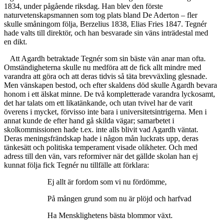
1834, under pågående riksdag. Han blev den förste
naturvetenskapsmannen som tog plats bland De Aderton – fler
skulle småningom följa, Berzelius 1838, Elias Fries 1847. Tegnér
hade valts till direktör, och han besvarade sin väns inträdestal med
en dikt.
Att Agardh betraktade Tegnér som sin bäste vän anar man ofta.
Omständigheterna skulle nu medföra att de fick allt mindre med
varandra att göra och att deras tidvis så täta brevväxling glesnade.
Men vänskapen bestod, och efter skaldens död skulle Agardh bevara
honom i ett älskat minne. De två kompletterade varandra lyckosamt,
det har talats om ett likatänkande, och utan tvivel har de varit
överens i mycket, förvisso inte bara i universitetsintrigerna. Men i
annat kunde de efter hand gå skilda vägar; samarbetet i
skolkommissionen hade t.ex. inte alls blivit vad Agardh väntat.
Deras meningsfrändskap hade i någon mån luckrats upp, deras
tänkesätt och politiska temperament visade olikheter. Och med
adress till den vän, vars reformiver när det gällde skolan han ej
kunnat följa fick Tegnér nu tillfälle att förklara:
Ej allt är fordom som vi nu fördömme,
På mången grund som nu är plöjd och harfvad
Ha Mensklighetens bästa blommor växt.