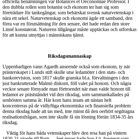
officiella benämningen var Botanices et Oeconomiae Professor. I
den dubbla rollen som botanist och ekonom ter han sig som
företrädare för tankegångar, som behärskat svensk naturvetenskap i
nära ett sekel. Naturvetenskap och ekonomi ägde ett samband, den
förra var en förutsättning för den senare, det hade redan den store
Linné konstaterat. Naturens tillgångar måste upptäckas och utforskas
för att kunna utnyttjas i människans tjänst.
Riksdagsmannaskap
Uppenbarligen vann Agardh anseende också som ekonom, ty när
prästerskapet i Lunds stift skulle utse ledamöter i den stats- och
bankorevision, som 1817 skulle granska bl.a. förvaltningen i den
just bankrutterade Malmö diskont, föll valet på honom. Och några
veckor senare förnyade man förtroendet när man valde honom till
ledamot av prästståndet vid den riksdag, som sammankallades på
senhösten samma år. Här kom hans insats att nästan helt
koncentreras på de vidlyftiga ekonomiska och finansiella problem
denna riksdag hade att tas med, inte minst då den oerhört segdragna
realisationsfrågan, som inte skulle få sin lösning förrän 1834-35 års
riksdag.
Viktig för hans båda vetenskaper blev den resa han på vintern
1820-21 gjorde till Paris
-
året innan hade han f.ö. fungerat som