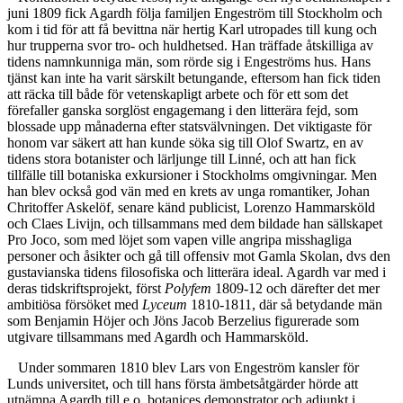
juni 1809 fick Agardh följa familjen Engeström till Stockholm och
kom i tid för att få bevittna när hertig Karl utropades till kung och
hur trupperna svor tro- och huldhetsed. Han träffade åtskilliga av
tidens namnkunniga män, som rörde sig i Engeströms hus. Hans
tjänst kan inte ha varit särskilt betungande, eftersom han fick tiden
att räcka till både för vetenskapligt arbete och för ett som det
förefaller ganska sorglöst engagemang i den litterära fejd, som
blossade upp månaderna efter statsvälvningen. Det viktigaste för
honom var säkert att han kunde söka sig till Olof Swartz, en av
tidens stora botanister och lärljunge till Linné, och att han fick
tillfälle till botaniska exkursioner i Stockholms omgivningar. Men
han blev också god vän med en krets av unga romantiker, Johan
Chritoffer Askelöf, senare känd publicist, Lorenzo Hammarsköld
och Claes Livijn, och tillsammans med dem bildade han sällskapet
Pro Joco, som med löjet som vapen ville angripa misshagliga
personer och åsikter och gå till offensiv mot Gamla Skolan, dvs den
gustavianska tidens filosofiska och litterära ideal. Agardh var med i
deras tidskriftsprojekt, först
Polyfem
1809-12 och därefter det mer
ambitiösa försöket med
Lyceum
1810-1811, där så betydande män
som Benjamin Höjer och Jöns Jacob Berzelius figurerade som
utgivare tillsammans med Agardh och Hammarsköld.
Under sommaren 1810 blev Lars von Engeström kansler för
Lunds universitet, och till hans första ämbetsåtgärder hörde att
utnämna Agardh till e.o. botanices demonstrator och adjunkt i