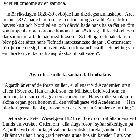
lyder ett omdöme av en samtida.
Inför riksdagen 1828-30 avböjde han riksdagsmannaskapet. Året
innan, 1827, hade han företagit en forskningsresa till Adriatiska
havets kust och Norditalien, och därvid hade hans hälsa fått en törn,
som uppenbarligen oroade honom. Han sökte sig till Karlsbad, och
där sammanträffade han med filosofen Schelling, och hälsokuren
blev på det sättet hans ”lefnads intressantaste dagar”. Gemensamt
fördjupade de sig i naturvetenskap och naturfilosofi – Schelling var
en ”bra karl, enkel och anspråkslös till sitt väsen”.
Agardh – snillrik, sårbar, lätt i obalans
”Agardh är ett af de första snillen, ej allenast vid Academien utan
äfven i Sverige. Han är klok som en Minister, belefvad som en
hofman, lärd som det ägnar en academicus. Hans snille, smak och
sköna organ göra honom till den vältaligaste vid Academien. – Han
plockar gerna alla slags rosor, och är äfven sin Canzlers gunstling.”
Detta skrev Peter Wieselgren 1823 i ett brev om förhållandena vid
Lunds universitet. Orden om ”alla slags rosor” syftar säkerligen på
Agardhs vid det här laget välkända erotiska företagsamhet. Och
alltjämt var han i hög grad persona grata hos sin kansler. Lars von