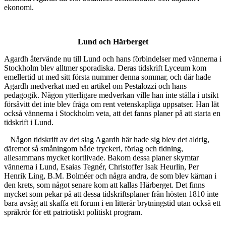
ekonomi.
Lund och Härberget
Agardh återvände nu till Lund och hans förbindelser med vännerna i
Stockholm blev alltmer sporadiska. Deras tidskrift Lyceum kom
emellertid ut med sitt första nummer denna sommar, och där hade
Agardh medverkat med en artikel om Pestalozzi och hans
pedagogik. Någon ytterligare medverkan ville han inte ställa i utsikt
försåvitt det inte blev fråga om rent vetenskapliga uppsatser. Han lät
också vännerna i Stockholm veta, att det fanns planer på att starta en
tidskrift i Lund.
Någon tidskrift av det slag Agardh här hade sig blev det aldrig,
däremot så småningom både tryckeri, förlag och tidning,
allesammans mycket kortlivade. Bakom dessa planer skymtar
vännerna i Lund, Esaias Tegnér, Christoffer Isak Heurlin, Per
Henrik Ling, B.M. Bolméer och några andra, de som blev kärnan i
den krets, som något senare kom att kallas Härberget. Det finns
mycket som pekar på att dessa tidskriftsplaner från hösten 1810 inte
bara avsåg att skaffa ett forum i en litterär brytningstid utan också ett
språkrör för ett patriotiskt politiskt program.