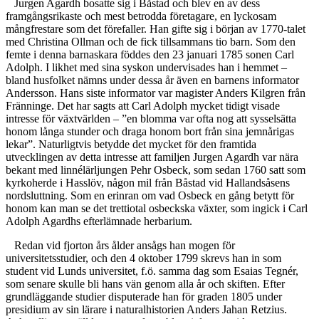
Jurgen Agardh bosatte sig i Båstad och blev en av dess
framgångsrikaste och mest betrodda företagare, en lyckosam
mångfrestare som det förefaller. Han gifte sig i början av 1770-talet
med Christina Ollman och de fick tillsammans tio barn. Som den
femte i denna barnaskara föddes den 23 januari 1785 sonen Carl
Adolph. I likhet med sina syskon undervisades han i hemmet –
bland husfolket nämns under dessa år även en barnens informator
Andersson. Hans siste informator var magister Anders Kilgren från
Fränninge. Det har sagts att Carl Adolph mycket tidigt visade
intresse för växtvärlden – ”en blomma var ofta nog att sysselsätta
honom långa stunder och draga honom bort från sina jemnårigas
lekar”. Naturligtvis betydde det mycket för den framtida
utvecklingen av detta intresse att familjen Jurgen Agardh var nära
bekant med linnélärljungen Pehr Osbeck, som sedan 1760 satt som
kyrkoherde i Hasslöv, någon mil från Båstad vid Hallandsåsens
nordsluttning. Som en erinran om vad Osbeck en gång betytt för
honom kan man se det trettiotal osbeckska växter, som ingick i Carl
Adolph Agardhs efterlämnade herbarium.
Redan vid fjorton års ålder ansågs han mogen för
universitetsstudier, och den 4 oktober 1799 skrevs han in som
student vid Lunds universitet, f.ö. samma dag som Esaias Tegnér,
som senare skulle bli hans vän genom alla år och skiften. Efter
grundläggande studier disputerade han för graden 1805 under
presidium av sin lärare i naturalhistorien Anders Jahan Retzius.