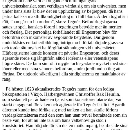
Engeström hade varit en dugande och framgångsrik
universitetskansler, som verkligen vårdat sig om sitt universitet, men
under hans sista år blev det en uppluckring av begreppen, då hans
patriarkaliska maktfullkomlighet slog ut i full blom. Åldern tog ut sin
rätt, ”han går nu i barndom”, skrev Tegnér. Befordringslagarna
sattes ur spel, kanslers förord i regeringen betydde mer än meriter
och förslag. Det personliga förhållandet till Engeström blev för
befordran och inkomster av avgörande betydelse. Därigenom
underblåstes en kotteribildning, intriger och förtal började grassera
och torde rätt mycket ha förgiftat stämningen vid universitetet.
Härbergisterna kunde konsten att påverka Engeström, och deras
agerande rörde sig långtifrån alltid i idéernas eller vetenskapens
högre sfärer. De fann sin roll i myglet och sysslade mycket med sina
löner eller med sina vänners befordran, andra jordbundna ting att
förtiga. De utgjorde säkerligen i alla stridigheterna en maktfaktor av
rang.
På hösten 1823 aktualiserades Tegnérs namn för den lediga
biskopsstolen i Växjö. Härbergsvännen Christoffer Isak Heurlin,
som sedan ett par år hade en tjänst som konsistorienotarie där, var
starkt engagerad för saken och agiterade för Tegnér i stiftet. Agardh
däremot kunde inte förlika sig med tanken att han skulle förlora
vardagskontakterna med den som han utan tvivel betraktade som sin
bäste vän, för att nu inte tala om hans välbehövliga stöd i
konsistoriet. Han började för sin del en motkampanj, bearbetade sina