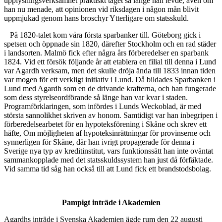
upplysningsverksamhet praktiskt taget så länge han levde, även om
han nu menade, att opinionen vid riksdagen i någon mån blivit
uppmjukad genom hans broschyr Ytterligare om statsskuld.
På 1820-talet kom våra första sparbanker till. Göteborg gick i
spetsen och öppnade sin 1820, därefter Stockholm och en rad städer
i landsorten. Malmö fick efter några års förberedelser en sparbank
1824. Vid ett försök följande år att etablera en filial till denna i Lund
var Agardh verksam, men det skulle dröja ända till 1833 innan tiden
var mogen för ett verkligt initiativ i Lund. Då bildades Sparbanken i
Lund med Agardh som en de drivande krafterna, och han fungerade
som dess styrelseordförande så länge han var kvar i staden.
Programförklaringen, som infördes i Lunds Weckoblad, är med
största sannolikhet skriven av honom. Samtidigt var han inbegripen i
förberedelsearbetet för en hypoteksförening i Skåne och skrev ett
häfte, Om möjligheten af hypoteksinrättningar för provinserne och
synnerligen för Skåne, där han ivrigt propagerade för denna i
Sverige nya typ av kreditinstitut, vars funktionssätt han inte oväntat
sammankopplade med det statsskuldssystem han just då förfäktade.
Vid samma tid såg han också till att Lund fick ett brandstodsbolag.
Pampigt inträde i Akademien
Agardhs inträde i Svenska Akademien ägde rum den 22 augusti