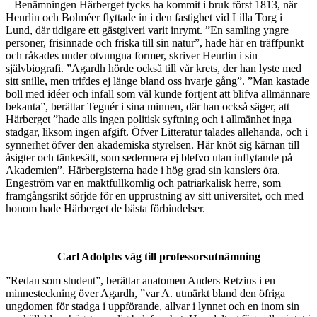
Benämningen Härberget tycks ha kommit i bruk först 1813, när
Heurlin och Bolméer flyttade in i den fastighet vid Lilla Torg i
Lund, där tidigare ett gästgiveri varit inrymt. ”En samling yngre
personer, frisinnade och friska till sin natur”, hade här en träffpunkt
och råkades under otvungna former, skriver Heurlin i sin
självbiografi. ”Agardh hörde också till vår krets, der han lyste med
sitt snille, men trifdes ej länge bland oss hvarje gång”. ”Man kastade
boll med idéer och infall som väl kunde förtjent att blifva allmännare
bekanta”, berättar Tegnér i sina minnen, där han också säger, att
Härberget ”hade alls ingen politisk syftning och i allmänhet inga
stadgar, liksom ingen afgift. Öfver Litteratur talades allehanda, och i
synnerhet öfver den akademiska styrelsen. Här knöt sig kärnan till
åsigter och tänkesätt, som sedermera ej blefvo utan inflytande på
Akademien”. Härbergisterna hade i hög grad sin kanslers öra.
Engeström var en maktfullkomlig och patriarkalisk herre, som
framgångsrikt sörjde för en upprustning av sitt universitet, och med
honom hade Härberget de bästa förbindelser.
Carl Adolphs väg till professorsutnämning
”Redan som student”, berättar anatomen Anders Retzius i en
minnesteckning över Agardh, ”var A. utmärkt bland den öfriga
ungdomen för stadga i uppförande, allvar i lynnet och en inom sin