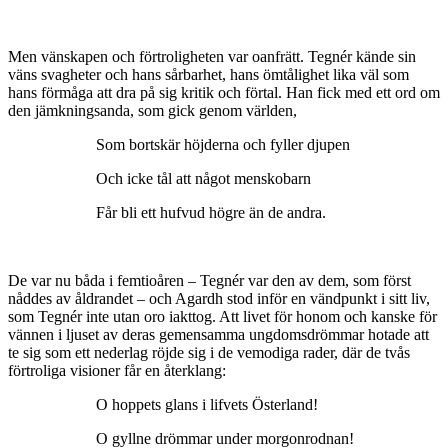
Men vänskapen och förtroligheten var oanfrätt. Tegnér kände sin
väns svagheter och hans sårbarhet, hans ömtålighet lika väl som
hans förmåga att dra på sig kritik och förtal. Han fick med ett ord om
den jämkningsanda, som gick genom världen,
Som bortskär höjderna och fyller djupen
Och icke tål att något menskobarn
Får bli ett hufvud högre än de andra.
De var nu båda i femtioåren – Tegnér var den av dem, som först
nåddes av åldrandet – och Agardh stod inför en vändpunkt i sitt liv,
som Tegnér inte utan oro iakttog. Att livet för honom och kanske för
vännen i ljuset av deras gemensamma ungdomsdrömmar hotade att
te sig som ett nederlag röjde sig i de vemodiga rader, där de tvås
förtroliga visioner får en återklang:
O hoppets glans i lifvets Österland!
O gyllne drömmar under morgonrodnan!