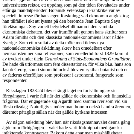
universitetets rektor, ett uppdrag som på den tiden förvaltades under
ettåriga mandatperioder. Botanisk vetenskap i Frankrike var av
speciellt intresse för hans egen forskning; vad ekonomin angick tog
han tillfället i akt att lyssna på den berömde Jean Baptiste Says
föreläsningar. Say var ett betydelsefullt namn i den samtida
ekonomiska debatten, det var framför allt genom hans skrifter som
Adam Smiths och den klassiska nationalekonomiens läror nådde
Sverige. Som ett resultat av detta möte med tidens nya
nationalekonomiska åskådning skrev han omedelbart efter
hemkomsten ner sina reflexioner, som emellertid först 1829 kom ut
av trycket under titeln
Granskning af Stats-Economiens Grundläror
.
De hade då utformats som fem dissertationer, för vilka bl.a. hans son
Jacob Georg, som i sinom tid också blev en ryktbar botanist och en
av faderns efterföljare som professor i astronomi, fungerade som
respondenter.
Riksdagen 1823-24 blev strängt taget en fortsättning av sin
föregångare, i varje fall när det gällde de ekonomiska och finansiella
frågorna. Där engagerade sig Agardh med samma iver som vid sin
första riksdag. Naturligtvis möter man honom också i andra ärenden,
däremot påtagligt sällan när det gällde kyrkans intressen.
Av någon anledning blev han när riksdagsmannavalet denna gång
ägde rum förbigången – valet hade varit förknippat med ganska
infekterade kontroverser. Bakom detta anar man misshälligheter