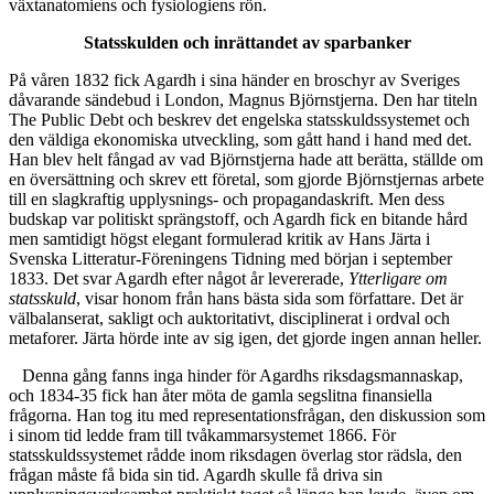
växtanatomiens och fysiologiens rön.
Statsskulden och inrättandet av sparbanker
På våren 1832 fick Agardh i sina händer en broschyr av Sveriges
dåvarande sändebud i London, Magnus Björnstjerna. Den har titeln
The Public Debt och beskrev det engelska statsskuldssystemet och
den väldiga ekonomiska utveckling, som gått hand i hand med det.
Han blev helt fångad av vad Björnstjerna hade att berätta, ställde om
en översättning och skrev ett företal, som gjorde Björnstjernas arbete
till en slagkraftig upplysnings- och propagandaskrift. Men dess
budskap var politiskt sprängstoff, och Agardh fick en bitande hård
men samtidigt högst elegant formulerad kritik av Hans Järta i
Svenska Litteratur-Föreningens Tidning med början i september
1833. Det svar Agardh efter något år levererade,
Ytterligare om
statsskuld
, visar honom från hans bästa sida som författare. Det är
välbalanserat, sakligt och auktoritativt, disciplinerat i ordval och
metaforer. Järta hörde inte av sig igen, det gjorde ingen annan heller.
Denna gång fanns inga hinder för Agardhs riksdagsmannaskap,
och 1834-35 fick han åter möta de gamla segslitna finansiella
frågorna. Han tog itu med representationsfrågan, den diskussion som
i sinom tid ledde fram till tvåkammarsystemet 1866. För
statsskuldssystemet rådde inom riksdagen överlag stor rädsla, den
frågan måste få bida sin tid. Agardh skulle få driva sin