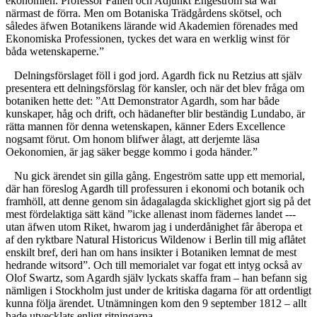
ekonomien. Professor Fallén och Adjunkt Engeström stå wäl
närmast de förra. Men om Botaniska Trädgårdens skötsel, och
således äfwen Botanikens lärande wid Akademien förenades med
Ekonomiska Professionen, tyckes det wara en werklig winst för
båda wetenskaperne.”
Delningsförslaget föll i god jord. Agardh fick nu Retzius att själv
presentera ett delningsförslag för kansler, och när det blev fråga om
botaniken hette det: ”Att Demonstrator Agardh, som har både
kunskaper, håg och drift, och hädanefter blir beständig Lundabo, är
rätta mannen för denna wetenskapen, känner Eders Excellence
nogsamt förut. Om honom blifwer ålagt, att derjemte läsa
Oekonomien, är jag säker begge kommo i goda händer.”
Nu gick ärendet sin gilla gång. Engeström satte upp ett memorial,
där han föreslog Agardh till professuren i ekonomi och botanik och
framhöll, att denne genom sin ådagalagda skicklighet gjort sig på det
mest fördelaktiga sätt känd ”icke allenast inom fädernes landet ---
utan äfwen utom Riket, hwarom jag i underdånighet får åberopa et
af den ryktbare Natural Historicus Wildenow i Berlin till mig aflåtet
enskilt bref, deri han om hans insikter i Botaniken lemnat de mest
hedrande witsord”. Och till memorialet var fogat ett intyg också av
Olof Swartz, som Agardh själv lyckats skaffa fram – han befann sig
nämligen i Stockholm just under de kritiska dagarna för att ordentligt
kunna följa ärendet. Utnämningen kom den 9 september 1812 – allt
hade utvecklats enligt ritningarna.