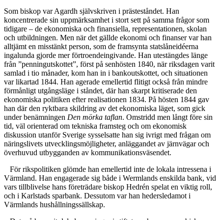
Som biskop var Agardh självskriven i prästeståndet. Han
koncentrerade sin uppmärksamhet i stort sett på samma frågor som
tidigare – de ekonomiska och finansiella, representationen, skolan
och utbildningen. Men när det gällde ekonomi och finanser var han
alltjämt en misstänkt person, som de framsynta statslåneidéerna
ingalunda gjorde mer förtroendeingivande. Han utestängdes länge
från ”penningutskottet”, först på senhösten 1840, när riksdagen varit
samlad i tio månader, kom han in i bankoutskottet, och situationen
var likartad 1844. Han agerade emellertid flitigt också från mindre
förmånligt utgångsläge i ståndet, där han skarpt kritiserade den
ekonomiska politiken efter realisationen 1834. På hösten 1844 gav
han där den ryktbara skildring av det ekonomiska läget, som gick
under benämningen
Den mörka taflan
. Omstridd men långt före sin
tid, väl orienterad om tekniska framsteg och om ekonomisk
diskussion utanför Sverige sysselsatte han sig ivrigt med frågan om
näringslivets utvecklingsmöjligheter, anläggandet av järnvägar och
överhuvud utbygganden av kommunikationsväsendet.
För rikspolitiken glömde han emellertid inte de lokala intressena i
Värmland. Han engagerade sig både i Wermlands enskilda bank, vid
vars tillblivelse hans företrädare biskop Hedrén spelat en viktig roll,
och i Karlstads sparbank. Dessutom var han hedersledamot i
Värmlands hushållningssällskap.