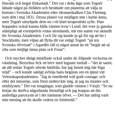
föreslår och begär förkastadt.” Det var i detta läge som Tegnér
lättade något på förlåten och berättade om planerna att välja in
honom i Svenska Akademien efter riksmarskalken Clas Fleming
som dött i maj 1831. Dessa planer var möjligen inte i hamn ännu,
men Tegnér utnyttjade dem nu i ett klart terapeutiskt syfte. Han
hoppades också kunna hålla vännen kvar i Lund; det vore ju ganska
olämpligt att exempelvis vistas utomlands, när ens namn var aktuellt
för Svenska Akademien. I och för sig kunde ju gå för sig att bo i
Stockholm, men viljan att flytta dit var enligt Tegnér ”på ren
Svenska öfversatt” i Agardhs fall ej något annat än ett ”begär att så
ofta som möjligt ömsa plats och Fruar”.
Och mycket riktigt inträffade också under de följande veckorna en
vändning. Berzelius fick ett brev med lugnare tonfall – ”det är sannt,
att allt sedan Tegnér afreste härifrån, har jag funnit mig här föga
nöjd” – och kunde sakligt avböja hans begäran om en tjänst vid
Vetenskapsakademien. ”Jag är emellertid wid godt courage; och
efter det missnöje, som förut nedtryckte mig, är jag nu munter och
stridslysten.” Det var tongångar, som gladde vännen i Växjö: ”Se nu
börjar du skrifva någorlunda förnuftigt och jag hoppas att din
underliga paroxysm är i det närmaste öfver. --- Det har aldrig varit
min mening att du skulle cedera en fotsbredd.”