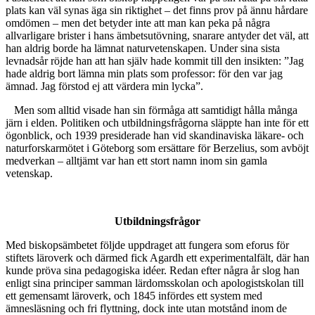
plats kan väl synas äga sin riktighet – det finns prov på ännu hårdare
omdömen – men det betyder inte att man kan peka på några
allvarligare brister i hans ämbetsutövning, snarare antyder det väl, att
han aldrig borde ha lämnat naturvetenskapen. Under sina sista
levnadsår röjde han att han själv hade kommit till den insikten: ”Jag
hade aldrig bort lämna min plats som professor: för den var jag
ämnad. Jag förstod ej att värdera min lycka”.
Men som alltid visade han sin förmåga att samtidigt hålla många
järn i elden. Politiken och utbildningsfrågorna släppte han inte för ett
ögonblick, och 1939 presiderade han vid skandinaviska läkare- och
naturforskarmötet i Göteborg som ersättare för Berzelius, som avböjt
medverkan – alltjämt var han ett stort namn inom sin gamla
vetenskap.
Utbildningsfrågor
Med biskopsämbetet följde uppdraget att fungera som eforus för
stiftets läroverk och därmed fick Agardh ett experimentalfält, där han
kunde pröva sina pedagogiska idéer. Redan efter några år slog han
enligt sina principer samman lärdomsskolan och apologistskolan till
ett gemensamt läroverk, och 1845 infördes ett system med
ämnesläsning och fri flyttning, dock inte utan motstånd inom de