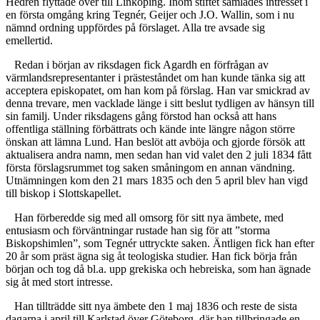
Hedrén flyttade över till Linköping. Inom stiftet samlades intresset i
en första omgång kring Tegnér, Geijer och J.O. Wallin, som i nu
nämnd ordning uppfördes på förslaget. Alla tre avsade sig
emellertid.
Redan i början av riksdagen fick Agardh en förfrågan av
värmlandsrepresentanter i prästeståndet om han kunde tänka sig att
acceptera episkopatet, om han kom på förslag. Han var smickrad av
denna trevare, men vacklade länge i sitt beslut tydligen av hänsyn till
sin familj. Under riksdagens gång förstod han också att hans
offentliga ställning förbättrats och kände inte längre någon större
önskan att lämna Lund. Han beslöt att avböja och gjorde försök att
aktualisera andra namn, men sedan han vid valet den 2 juli 1834 fått
första förslagsrummet tog saken småningom en annan vändning.
Utnämningen kom den 21 mars 1835 och den 5 april blev han vigd
till biskop i Slottskapellet.
Han förberedde sig med all omsorg för sitt nya ämbete, med
entusiasm och förväntningar rustade han sig för att ”storma
Biskopshimlen”, som Tegnér uttryckte saken. Äntligen fick han efter
20 år som präst ägna sig åt teologiska studier. Han fick börja från
början och tog då bl.a. upp grekiska och hebreiska, som han ägnade
sig åt med stort intresse.
Han tillträdde sitt nya ämbete den 1 maj 1836 och reste de sista
dagarna i april till Karlstad över Göteborg, där han tillbringade en