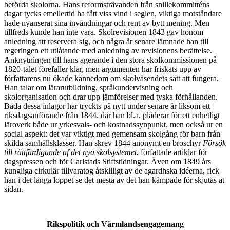
berörda skolorna. Hans reformsträvanden från snillekommitténs
dagar tycks emellertid ha fått viss vind i seglen, viktiga motståndare
hade nyanserat sina invändningar och rent av bytt mening. Men
tillfreds kunde han inte vara. Skolrevisionen 1843 gav honom
anledning att reservera sig, och några år senare lämnade han till
regeringen ett utlåtande med anledning av revisionens berättelse.
Anknytningen till hans agerande i den stora skolkommissionen på
1820-talet förefaller klar, men argumenten har friskats upp av
författarens nu ökade kännedom om skolväsendets sätt att fungera.
Han talar om lärarutbildning, språkundervisning och
skolorganisation och drar upp jämförelser med tyska förhållanden.
Båda dessa inlagor har tryckts på nytt under senare år liksom ett
riksdagsanförande från 1844, där han bl.a. pläderar för ett enhetligt
läroverk både ur yrkesvals- och kostnadssynpunkt, men också ur en
social aspekt: det var viktigt med gemensam skolgång för barn från
skilda samhällsklasser. Han skrev 1844 anonymt en broschyr
Försök
till rättfärdigande af det nya skolsystemet
, författade artiklar för
dagspressen och för Carlstads Stiftstidningar. Även om 1849 års
kungliga cirkulär tillvaratog åtskilligt av de agardhska idéerna, fick
han i det långa loppet se det mesta av det han kämpade för skjutas åt
sidan.
Rikspolitik och Värmlandsengagemang