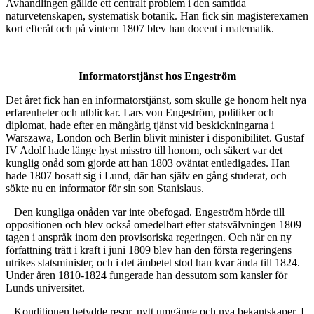
Avhandlingen gällde ett centralt problem i den samtida
naturvetenskapen, systematisk botanik. Han fick sin magisterexamen
kort efteråt och på vintern 1807 blev han docent i matematik.
Informatorstjänst hos Engeström
Det året fick han en informatorstjänst, som skulle ge honom helt nya
erfarenheter och utblickar. Lars von Engeström, politiker och
diplomat, hade efter en mångårig tjänst vid beskickningarna i
Warszawa, London och Berlin blivit minister i disponibilitet. Gustaf
IV Adolf hade länge hyst misstro till honom, och säkert var det
kunglig onåd som gjorde att han 1803 oväntat entledigades. Han
hade 1807 bosatt sig i Lund, där han själv en gång studerat, och
sökte nu en informator för sin son Stanislaus.
Den kungliga onåden var inte obefogad. Engeström hörde till
oppositionen och blev också omedelbart efter statsvälvningen 1809
tagen i anspråk inom den provisoriska regeringen. Och när en ny
författning trätt i kraft i juni 1809 blev han den första regeringens
utrikes statsminister, och i det ämbetet stod han kvar ända till 1824.
Under åren 1810-1824 fungerade han dessutom som kansler för
Lunds universitet.
Konditionen betydde resor, nytt umgänge och nya bekantskaper. I