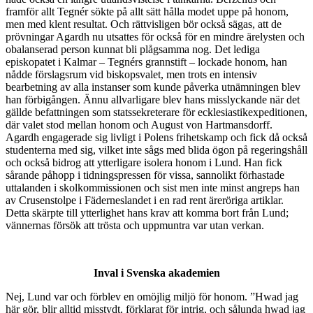
framför allt Tegnér sökte på allt sätt hålla modet uppe på honom,
men med klent resultat. Och rättvisligen bör också sägas, att de
prövningar Agardh nu utsattes för också för en mindre ärelysten och
obalanserad person kunnat bli plågsamma nog. Det lediga
episkopatet i Kalmar – Tegnérs grannstift – lockade honom, han
nådde förslagsrum vid biskopsvalet, men trots en intensiv
bearbetning av alla instanser som kunde påverka utnämningen blev
han förbigången. Ännu allvarligare blev hans misslyckande när det
gällde befattningen som statssekreterare för ecklesiastikexpeditionen,
där valet stod mellan honom och August von Hartmansdorff.
Agardh engagerade sig livligt i Polens frihetskamp och fick då också
studenterna med sig, vilket inte sågs med blida ögon på regeringshåll
och också bidrog att ytterligare isolera honom i Lund. Han fick
sårande påhopp i tidningspressen för vissa, sannolikt förhastade
uttalanden i skolkommissionen och sist men inte minst angreps han
av Crusenstolpe i Fäderneslandet i en rad rent äreröriga artiklar.
Detta skärpte till ytterlighet hans krav att komma bort från Lund;
vännernas försök att trösta och uppmuntra var utan verkan.
Inval i Svenska akademien
Nej, Lund var och förblev en omöjlig miljö för honom. ”Hwad jag
här gör, blir alltid misstydt, förklarat för intrig, och sålunda hwad jag