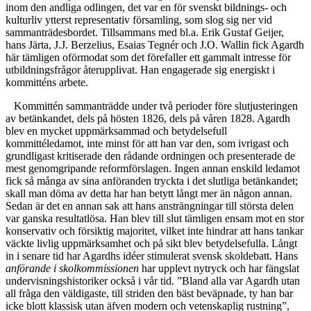
inom den andliga odlingen, det var en för svenskt bildnings- och
kulturliv ytterst representativ församling, som slog sig ner vid
sammanträdesbordet. Tillsammans med bl.a. Erik Gustaf Geijer,
hans Järta, J.J. Berzelius, Esaias Tegnér och J.O. Wallin fick Agardh
här tämligen oförmodat som det förefaller ett gammalt intresse för
utbildningsfrågor återupplivat. Han engagerade sig energiskt i
kommitténs arbete.
Kommittén sammanträdde under två perioder före slutjusteringen
av betänkandet, dels på hösten 1826, dels på våren 1828. Agardh
blev en mycket uppmärksammad och betydelsefull
kommittéledamot, inte minst för att han var den, som ivrigast och
grundligast kritiserade den rådande ordningen och presenterade de
mest genomgripande reformförslagen. Ingen annan enskild ledamot
fick så många av sina anföranden tryckta i det slutliga betänkandet;
skall man döma av detta har han betytt långt mer än någon annan.
Sedan är det en annan sak att hans ansträngningar till största delen
var ganska resultatlösa. Han blev till slut tämligen ensam mot en stor
konservativ och försiktig majoritet, vilket inte hindrar att hans tankar
väckte livlig uppmärksamhet och på sikt blev betydelsefulla. Långt
in i senare tid har Agardhs idéer stimulerat svensk skoldebatt. Hans
anförande i skolkommissionen
har upplevt nytryck och har fängslat
undervisningshistoriker också i vår tid. ”Bland alla var Agardh utan
all fråga den väldigaste, till striden den bäst beväpnade, ty han bar
icke blott klassisk utan äfven modern och vetenskaplig rustning”,