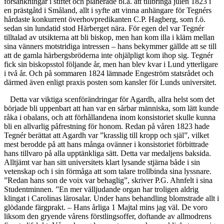
försänkningar i stiftet och planerade bl.a. att tillbringa julen 1823 i
en prästgåtd i Småland, allt i syfte att vinna anhängare för Tegnérs
hårdaste konkurrent överhovpredikanten C.P. Hagberg, som f.ö.
sedan sin lundatid stod Härberget nära. För egen del var Tegnér
tilltalad av utsikterna att bli biskop, men han kom illa i kläm mellan
sina vänners motstridiga intressen – hans bekymmer gällde att se till
att de gamla härbergsbröderna inte ohjälpligt kom ihop sig. Tegnér
fick sin biskopsstol följande år, men han blev kvar i Lund ytterligare
i två år. Och på sommaren 1824 lämnade Engeström statsrådet och
därmed även enligt praxis posten som kansler för Lunds universitet.
Detta var viktiga scenförändringar för Agardh, allra helst som det
började bli uppenbart att han var en sårbar människa, som lätt kunde
råka i obalans, och att förhållandena inom konsistoriet skulle kunna
bli en allvarlig påfrestning för honom. Redan på våren 1823 hade
Tegnér berättat att Agardh var ”krasslig till kropp och själ”, vilket
mest berodde på att hans många ovänner i konsistoriet förbittrade
hans tillvaro på alla upptänkliga sätt. Detta var medaljens baksida.
Alltjämt var han sitt universitets klart lysande stjärna både i sin
vetenskap och i sin förmåga att som talare trollbinda sina lyssnare.
”Redan hans son de voix var behaglig”, skriver P.G. Ahnfelt i sina
Studentminnen. ”En mer välljudande organ har troligen aldrig
klingat i Carolinas lärosalar. Under hans behandling blomstrade allt i
glödande färgprakt. – Hans årliga 1 Majtal mins jag väl. De voro
liksom den gryende vårens förstlingsoffer, doftande av allmodrens