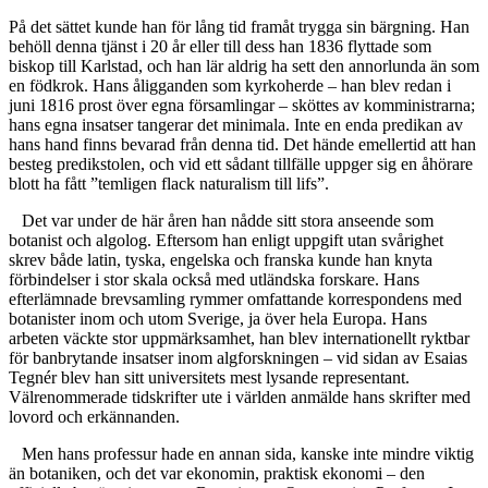
På det sättet kunde han för lång tid framåt trygga sin bärgning. Han
behöll denna tjänst i 20 år eller till dess han 1836 flyttade som
biskop till Karlstad, och han lär aldrig ha sett den annorlunda än som
en födkrok. Hans åligganden som kyrkoherde – han blev redan i
juni 1816 prost över egna församlingar – sköttes av komministrarna;
hans egna insatser tangerar det minimala. Inte en enda predikan av
hans hand finns bevarad från denna tid. Det hände emellertid att han
besteg predikstolen, och vid ett sådant tillfälle uppger sig en åhörare
blott ha fått ”temligen flack naturalism till lifs”.
Det var under de här åren han nådde sitt stora anseende som
botanist och algolog. Eftersom han enligt uppgift utan svårighet
skrev både latin, tyska, engelska och franska kunde han knyta
förbindelser i stor skala också med utländska forskare. Hans
efterlämnade brevsamling rymmer omfattande korrespondens med
botanister inom och utom Sverige, ja över hela Europa. Hans
arbeten väckte stor uppmärksamhet, han blev internationellt ryktbar
för banbrytande insatser inom algforskningen – vid sidan av Esaias
Tegnér blev han sitt universitets mest lysande representant.
Välrenommerade tidskrifter ute i världen anmälde hans skrifter med
lovord och erkännanden.
Men hans professur hade en annan sida, kanske inte mindre viktig
än botaniken, och det var ekonomin, praktisk ekonomi – den