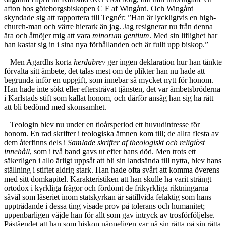
afton hos göteborgsbiskopen C F af Wingård. Och Wingård
skyndade sig att rapportera till Tegnér: ”Han är lyckligtvis en high-
church-man och värre hierark än jag. Jag resignerar nu från denna
ära och åtnöjer mig att vara
minorum gentium
. Med sin liflighet har
han kastat sig in i sina nya förhållanden och är fullt upp biskop.”
Men Agardhs korta
herdabrev
ger ingen deklaration hur han tänkte
förvalta sitt ämbete, det talas mest om de plikter han nu hade att
begrunda inför en uppgift, som innebar så mycket nytt för honom.
Han hade inte sökt eller eftersträvat tjänsten, det var ämbetsbröderna
i Karlstads stift som kallat honom, och därför ansåg han sig ha rätt
att bli bedömd med skonsamhet.
Teologin blev nu under en tioårsperiod ett huvudintresse för
honom. En rad skrifter i teologiska ämnen kom till; de allra flesta av
dem återfinns dels i
Samlade skrifter af theologiskt och religiöst
innehåll
, som i två band gavs ut efter hans död. Men trots ett
säkerligen i allo ärligt uppsåt att bli sin landsända till nytta, blev hans
ställning i stiftet aldrig stark. Han hade ofta svårt att komma överens
med sitt domkapitel. Karakteristiken att han skulle ha varit strängt
ortodox i kyrkliga frågor och fördömt de frikyrkliga riktningarna
såväl som läseriet inom statskyrkan är såtillvida felaktig som hans
uppträdande i dessa ting visade prov på tolerans och humanitet;
uppenbarligen väjde han för allt som gav intryck av trosförföljelse.
Påståendet att han som biskop näppeligen var på sin rätta på sin rätta