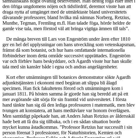
samhällsklass högst ovanlig belefvenhet. Han deltog föga eller intet i
den öfriga ungdomens nöjen och tidsfördrif, deremot visste han att
draga nytta af umgänget med de utmärktaste bland universitetets
dåvarande professorer, bland hvilka må nämnas Norberg, Retzius,
Munthe, Tegman, Fremling m.fl. Han talade föga, hörde heldre de
gamle vise tala, men förstod väl att bringa vigtiga ämnen till tals”.
De många breven till Lars von Engeström under åren efter 1810
ger en hel del upplysningar om hans utveckling som vetenskapsman,
främst då som botanist, och hur hans omfattande internationella
förbindelser inom detta område successivt upprättades. Engeström
var och förblev hans beskyddare, och Agardh visste hur han skulle
tala med sin kansler både i egna och andras angelägenheter.
Kort efter utnämningen till botanices demonstrator sökte Agardh
adjunktstjänsten i ekonomi med begäran att slippa bli ålagd
specimen. Han fick fakultetens förord och utnämningen kom i
januari 1811. På hösten samma år gjorde han sig beredd att på ett
mer avgörande sätt sörja för sin framtid vid universitetet. I första
hand tänkte han sig då den lediga professuren i matematik, men blev
tvungen att konstatera, att hans medtävlare var honom överlägsen.
Men samtidigt påpekade han, att Anders Jahan Retzius av åldersskäl
hade bett att få dra sig tillbaka, och i en sådan situation borde
mycket kunna åstadkommas. ”Professor Retzius har successift i sin
person förenat 3 professioner, för Naturhistorien, Kemien och