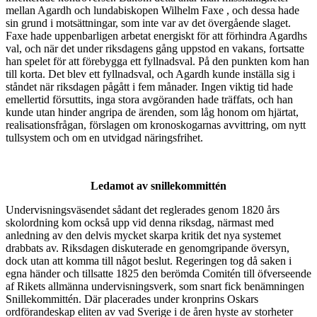
mellan Agardh och lundabiskopen Wilhelm Faxe , och dessa hade
sin grund i motsättningar, som inte var av det övergående slaget.
Faxe hade uppenbarligen arbetat energiskt för att förhindra Agardhs
val, och när det under riksdagens gång uppstod en vakans, fortsatte
han spelet för att förebygga ett fyllnadsval. På den punkten kom han
till korta. Det blev ett fyllnadsval, och Agardh kunde inställa sig i
ståndet när riksdagen pågått i fem månader. Ingen viktig tid hade
emellertid försuttits, inga stora avgöranden hade träffats, och han
kunde utan hinder angripa de ärenden, som låg honom om hjärtat,
realisationsfrågan, förslagen om kronoskogarnas avvittring, om nytt
tullsystem och om en utvidgad näringsfrihet.
Ledamot av snillekommittén
Undervisningsväsendet sådant det reglerades genom 1820 års
skolordning kom också upp vid denna riksdag, närmast med
anledning av den delvis mycket skarpa kritik det nya systemet
drabbats av. Riksdagen diskuterade en genomgripande översyn,
dock utan att komma till något beslut. Regeringen tog då saken i
egna händer och tillsatte 1825 den berömda Comitén till öfverseende
af Rikets allmänna undervisningsverk, som snart fick benämningen
Snillekommittén. Där placerades under kronprins Oskars
ordförandeskap eliten av vad Sverige i de åren hyste av storheter