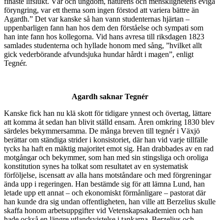
finaste lifslukt. Vår och ungdom, naturens och mensklighetens eviga
föryngring, var ett thema som ingen förstod att variera bättre än
Agardh.” Det var kanske så han vann studenternas hjärtan –
uppenbarligen fann han hos dem den förståelse och sympati som
han inte fann hos kollegorna. Vid hans avresa till riksdagen 1823
samlades studenterna och hyllade honom med sång, ”hvilket allt
gick vederbörande afvundsjuka hundar hårdt i magen”, enligt
Tegnér.
Agardh saknar Tegnér
Kanske fick han nu klä skott för tidigare ynnest och övertag, lättare
att komma åt sedan han blivit ställd ensam. Åren omkring 1830 blev
särdeles bekymmersamma. De många breven till tegnér i Växjö
berättar om ständiga strider i konsistoriet, där han vid varje tillfälle
tycks ha haft en mäktig majoritet emot sig. Han drabbades av en rad
motgångar och bekymmer, som han med sin stingsliga och oroliga
konstitution synes ha tolkat som resultatet av en systematisk
förföljelse, iscensatt av alla hans motståndare och med förgreningar
ända upp i regeringen. Han bestämde sig för att lämna Lund, han
letade upp ett annat – och ekonomiskt förmånligare – pastorat där
han kunde dra sig undan offentligheten, han ville att Berzelius skulle
skaffa honom arbetsuppgifter vid Vetenskapsakademien och han
hade också en längre utlandsvistelse i tankarna. Berzelius och