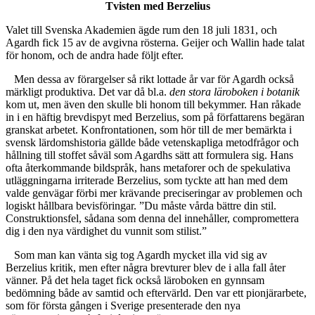
Tvisten med Berzelius
Valet till Svenska Akademien ägde rum den 18 juli 1831, och
Agardh fick 15 av de avgivna rösterna. Geijer och Wallin hade talat
för honom, och de andra hade följt efter.
Men dessa av förargelser så rikt lottade år var för Agardh också
märkligt produktiva. Det var då bl.a.
den stora läroboken i botanik
kom ut, men även den skulle bli honom till bekymmer. Han råkade
in i en häftig brevdispyt med Berzelius, som på författarens begäran
granskat arbetet. Konfrontationen, som hör till de mer bemärkta i
svensk lärdomshistoria gällde både vetenskapliga metodfrågor och
hållning till stoffet såväl som Agardhs sätt att formulera sig. Hans
ofta återkommande bildspråk, hans metaforer och de spekulativa
utläggningarna irriterade Berzelius, som tyckte att han med dem
valde genvägar förbi mer krävande preciseringar av problemen och
logiskt hållbara bevisföringar. ”Du måste vårda bättre din stil.
Construktionsfel, sådana som denna del innehåller, compromettera
dig i den nya värdighet du vunnit som stilist.”
Som man kan vänta sig tog Agardh mycket illa vid sig av
Berzelius kritik, men efter några brevturer blev de i alla fall åter
vänner. På det hela taget fick också läroboken en gynnsam
bedömning både av samtid och eftervärld. Den var ett pionjärarbete,
som för första gången i Sverige presenterade den nya