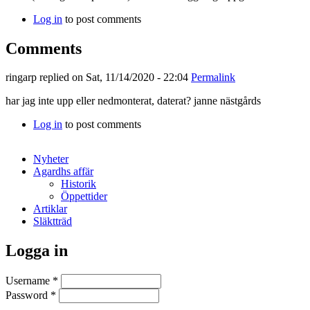
Log in
to post comments
Comments
ringarp
replied on
Sat, 11/14/2020 - 22:04
Permalink
har jag inte upp eller nedmonterat, daterat? janne nästgårds
Log in
to post comments
Nyheter
Agardhs affär
Historik
Öppettider
Artiklar
Släktträd
Logga in
Username
*
Password
*