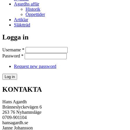
Agardhs affär
Historik
Öppettider
Artiklar
Släktträd
Logga in
Username
*
Password
*
Request new password
KONTAKTA
Hans Agardh
Bränneslyckevägen 6
263 76 Nyhamnsläge
0709-901104
hans
agardh.se
Janne Johansson