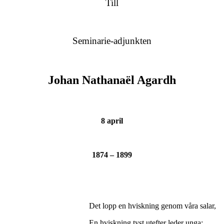
Till
Seminarie-adjunkten
Johan Nathanaël Agardh
8 april
1874 – 1899
Det lopp en hviskning genom våra salar,
En hviskning tyst utefter leder unga: