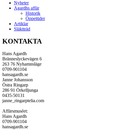
Nyheter
Agardhs affär
Historik
Öppettider
Artiklar
Släktträd
KONTAKTA
Hans Agardh
Bränneslyckevägen 6
263 76 Nyhamnsläge
0709-901104
hans
agardh.se
Janne Johansson
Östra Ringarp
286 91 Örkelljunga
0435-50131
janne_ringarp
telia.com
Affärsmuséet:
Hans Agardh
0709-901104
hans
agardh.se