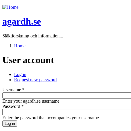
Jump to navigation
agardh.se
Släktforskning och information...
Home
You are here
User account
Log in
(active tab)
Request new password
Primary tabs
Username
*
Enter your agardh.se username.
Password
*
Enter the password that accompanies your username.